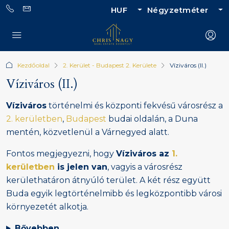
HUF
Négyzetméter
Kezdőoldal
2. Kerület - Budapest 2. Kerülete
Víziváros (II.)
Víziváros (II.)
Víziváros
történelmi és központi fekvésű városrész a
2. kerületben
,
Budapest
budai oldalán, a Duna
mentén, közvetlenül a Várnegyed alatt.
Fontos megjegyezni, hogy
Víziváros az
1.
kerületben
is jelen van
, vagyis a városrész
kerülethatáron átnyúló terület. A két rész együtt
Buda egyik legtörténelmibb és legközpontibb városi
környezetét alkotja.
Bővebben