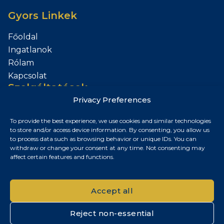
Gyors Linkek
Főoldal
Ingatlanok
Rólam
Kapcsolat
Szolgáltatások
Privacy Preferences
Add el az Ingatlanod
To provide the best experience, we use cookies and similar technologies
Kapcsolat
to store and/or access device information. By consenting, you allow us
to process data such as browsing behavior or unique IDs. You can
Budapest, Magyarország
withdraw or change your consent at any time. Not consenting may
affect certain features and functions.
+36 30 687 6790
chris@chrisnagyrealestate.com
Accept all
Reject non-essential
© 2026 Chris Nagy Real Estate. Minden jog fenntartva.