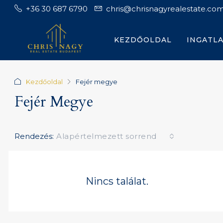
+36 30 687 6790
chris@chrisnagyrealestate.co
KEZDŐOLDAL
INGATL
Kezdőoldal
Fejér megye
Fejér Megye
Rendezés:
Alapértelmezett sorrend
Nincs találat.