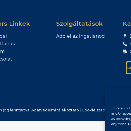
rs Linkek
Szolgáltatások
Ka
dal
Add el az Ingatlanod
tlanok
am
solat
To provide t
n jog fenntartva.
Adatvédelmi tájékoztató
|
Cookie szabályzat
|
Impre
and/or acce
as browsing
any time. N