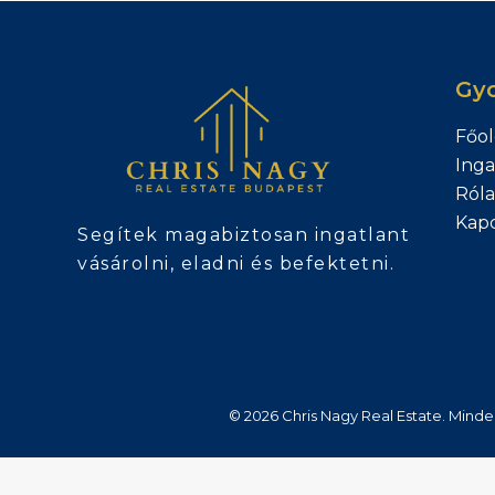
Gyo
Főol
Inga
Ról
Kapc
Segítek magabiztosan ingatlant
vásárolni, eladni és befektetni.
© 2026 Chris Nagy Real Estate. Minde