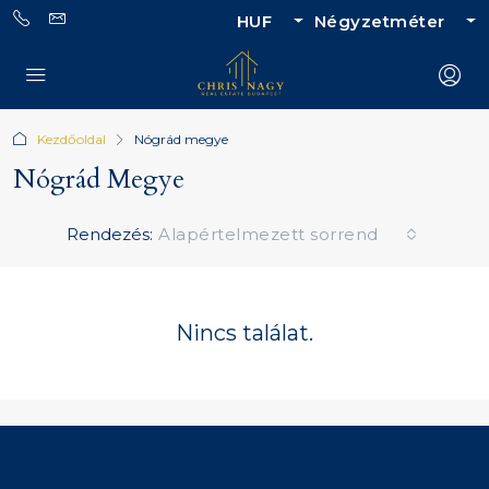
HUF
Négyzetméter
Kezdőoldal
Nógrád megye
Nógrád Megye
Rendezés:
Alapértelmezett sorrend
Nincs találat.