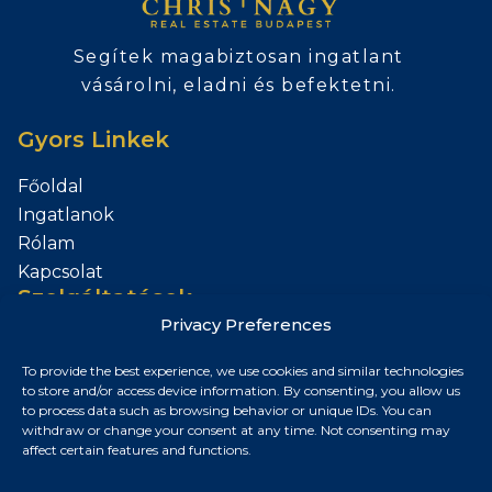
Segítek magabiztosan ingatlant
vásárolni, eladni és befektetni.
Gyors Linkek
Főoldal
Ingatlanok
Rólam
Kapcsolat
Szolgáltatások
Privacy Preferences
Add el az Ingatlanod
To provide the best experience, we use cookies and similar technologies
Kapcsolat
to store and/or access device information. By consenting, you allow us
to process data such as browsing behavior or unique IDs. You can
Budapest, Magyarország
withdraw or change your consent at any time. Not consenting may
affect certain features and functions.
+36 30 687 6790
chris@chrisnagyrealestate.com