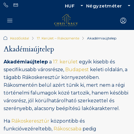
HUF
Négyzetméter
Kezdőoldal
17. Kerület – Rákosmente
Akadémiaújtelep
Akadémiaújtelep
Akadémiaújtelep
a
17. kerület
egyik kisebb és
specifikusabb városrésze,
Budapest
keleti oldalán, a
tágabb Rákoskeresztúr környezetében.
Rákosmentén belül azért tűnik ki, mert nem a régi
történelmi falumagok közé tartozik, hanem későbbi
városrész, jól körülhatárolható szerkezettel és
szerényebb, alacsony beépítésű lakókarakterrel.
Ha
Rákoskeresztúr
központibb és
funkcióvezéreltebb,
Rákoscsaba
pedig