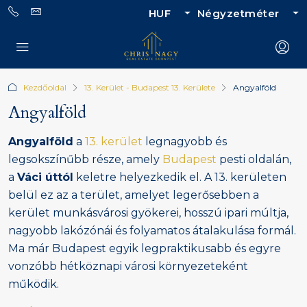
HUF
Négyzetméter
Kezdőoldal
13. Kerület - Budapest 13. Kerülete
Angyalföld
Angyalföld
Angyalföld
a
13. kerület
legnagyobb és
legsokszínűbb része, amely
Budapest
pesti oldalán,
a
Váci úttól
keletre helyezkedik el. A 13. kerületen
belül ez az a terület, amelyet legerősebben a
kerület munkásvárosi gyökerei, hosszú ipari múltja,
nagyobb lakózónái és folyamatos átalakulása formál.
Ma már Budapest egyik legpraktikusabb és egyre
vonzóbb hétköznapi városi környezeteként
működik.