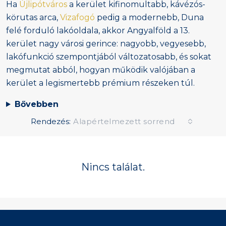
Ha
Újlipótváros
a kerület kifinomultabb, kávézós-
körutas arca,
Vizafogó
pedig a modernebb, Duna
felé forduló lakóoldala, akkor Angyalföld a 13.
kerület nagy városi gerince: nagyobb, vegyesebb,
lakófunkció szempontjából változatosabb, és sokat
megmutat abból, hogyan működik valójában a
kerület a legismertebb prémium részeken túl.
Bővebben
Rendezés:
Alapértelmezett sorrend
Nincs találat.