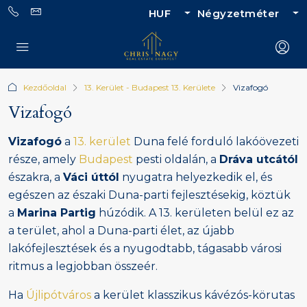
HUF
Négyzetméter
Kezdőoldal
13. Kerület - Budapest 13. Kerülete
Vizafogó
Vizafogó
Vizafogó
a
13. kerület
Duna felé forduló lakóövezeti
része, amely
Budapest
pesti oldalán, a
Dráva utcától
északra, a
Váci úttól
nyugatra helyezkedik el, és
egészen az északi Duna-parti fejlesztésekig, köztük
a
Marina Partig
húzódik. A 13. kerületen belül ez az
a terület, ahol a Duna-parti élet, az újabb
lakófejlesztések és a nyugodtabb, tágasabb városi
ritmus a legjobban összeér.
Ha
Újlipótváros
a kerület klasszikus kávézós-körutas