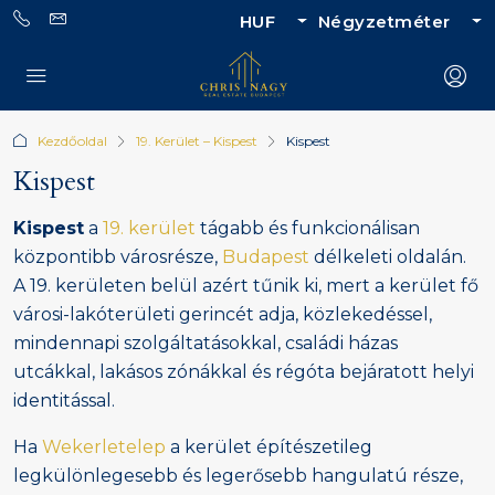
HUF
Négyzetméter
Kezdőoldal
19. Kerület – Kispest
Kispest
Kispest
Kispest
a
19. kerület
tágabb és funkcionálisan
központibb városrésze,
Budapest
délkeleti oldalán.
A 19. kerületen belül azért tűnik ki, mert a kerület fő
városi-lakóterületi gerincét adja, közlekedéssel,
mindennapi szolgáltatásokkal, családi házas
utcákkal, lakásos zónákkal és régóta bejáratott helyi
identitással.
Ha
Wekerletelep
a kerület építészetileg
legkülönlegesebb és legerősebb hangulatú része,