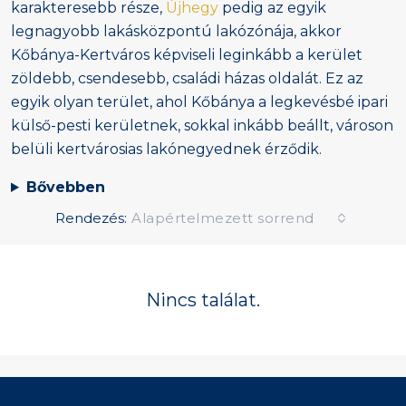
karakteresebb része,
Újhegy
pedig az egyik
legnagyobb lakásközpontú lakózónája, akkor
Kőbánya-Kertváros képviseli leginkább a kerület
zöldebb, csendesebb, családi házas oldalát. Ez az
egyik olyan terület, ahol Kőbánya a legkevésbé ipari
külső-pesti kerületnek, sokkal inkább beállt, városon
belüli kertvárosias lakónegyednek érződik.
Bővebben
Rendezés:
Alapértelmezett sorrend
Nincs találat.