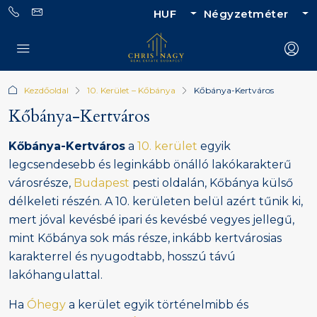
HUF
Négyzetméter
Kezdőoldal
10. Kerület – Kőbánya
Kőbánya-Kertváros
Kőbánya-Kertváros
Kőbánya-Kertváros
a
10. kerület
egyik
legcsendesebb és leginkább önálló lakókarakterű
városrésze,
Budapest
pesti oldalán, Kőbánya külső
délkeleti részén. A 10. kerületen belül azért tűnik ki,
mert jóval kevésbé ipari és kevésbé vegyes jellegű,
mint Kőbánya sok más része, inkább kertvárosias
karakterrel és nyugodtabb, hosszú távú
lakóhangulattal.
Ha
Óhegy
a kerület egyik történelmibb és