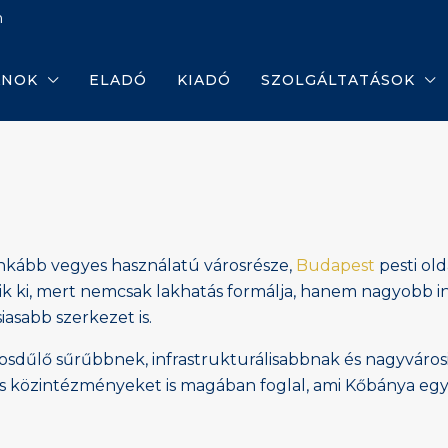
m
ANOK
ELADÓ
KIADÓ
SZOLGÁLTATÁSOK
inkább vegyes használatú városrésze,
Budapest
pesti ol
űnik ki, mert nemcsak lakhatás formálja, hanem nagyobb 
asabb szerkezet is.
aposdűlő sűrűbbnek, infrastrukturálisabbnak és nagyvár
s közintézményeket is magában foglal, ami Kőbánya egyi