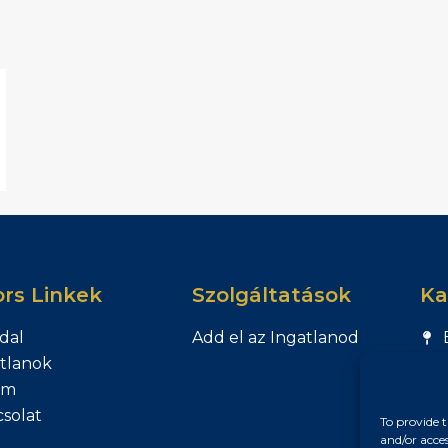
rs Linkek
Szolgáltatások
Ka
dal
Add el az Ingatlanod
tlanok
am
solat
To provide t
and/or acce