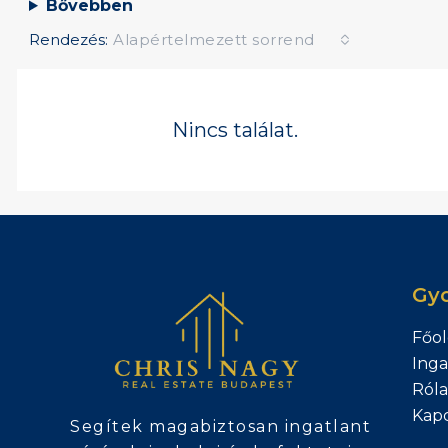
Bővebben
Rendezés:
Alapértelmezett sorrend
Nincs találat.
Gyo
Főol
Inga
Ról
Kapc
Segítek magabiztosan ingatlant