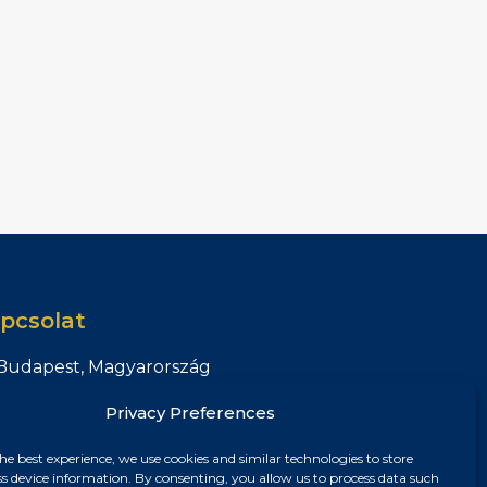
pcsolat
Budapest, Magyarország
+36 30 687 6790
Privacy Preferences
chris@chrisnagyrealestate.com
he best experience, we use cookies and similar technologies to store
ss device information. By consenting, you allow us to process data such