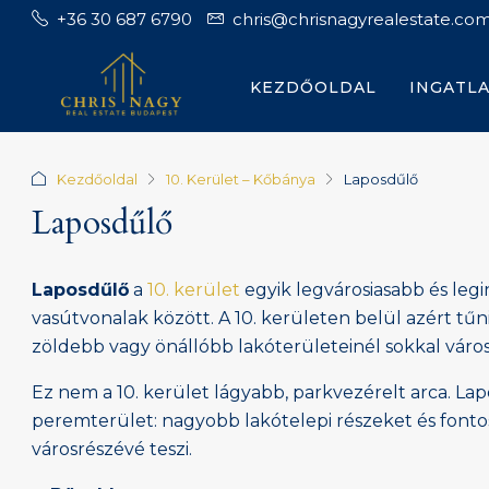
+36 30 687 6790
chris@chrisnagyrealestate.co
KEZDŐOLDAL
INGATL
Kezdőoldal
10. Kerület – Kőbánya
Laposdűlő
Laposdűlő
Laposdűlő
a
10. kerület
egyik legvárosiasabb és leg
vasútvonalak között. A 10. kerületen belül azért t
zöldebb vagy önállóbb lakóterületeinél sokkal városi
Ez nem a 10. kerület lágyabb, parkvezérelt arca. L
peremterület: nagyobb lakótelepi részeket és fonto
városrészévé teszi.