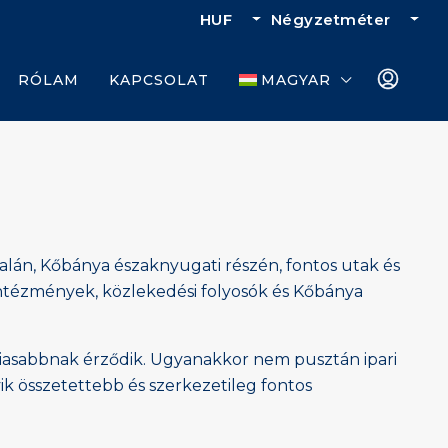
HUF
Négyzetméter
RÓLAM
KAPCSOLAT
MAGYAR
dalán, Kőbánya északnyugati részén, fontos utak és
intézmények, közlekedési folyosók és Kőbánya
osiasabbnak érződik. Ugyanakkor nem pusztán ipari
k összetettebb és szerkezetileg fontos