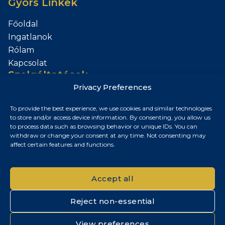
Gyors Linkek
Főoldal
Ingatlanok
Rólam
Kapcsolat
Szolgáltatások
Privacy Preferences
Add el az Ingatlanod
To provide the best experience, we use cookies and similar technologies
Kapcsolat
to store and/or access device information. By consenting, you allow us
to process data such as browsing behavior or unique IDs. You can
Budapest, Magyarország
withdraw or change your consent at any time. Not consenting may
affect certain features and functions.
+36 30 687 6790
chris@chrisnagyrealestate.com
Accept all
Reject non-essential
© 2026 Chris Nagy Real Estate. Minden jog fenntartva.
View preferences
Adatvédelmi tájékoztató
|
Cookie szabályzat
|
Impresszum