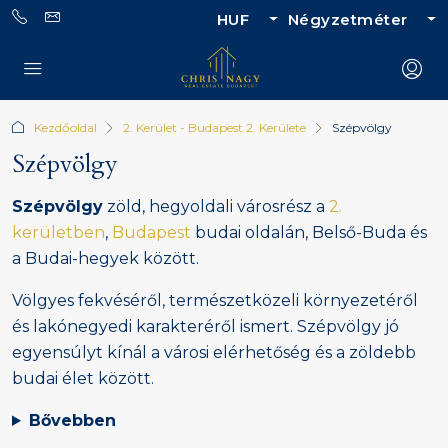
HUF
Négyzetméter
Kezdőoldal
2. Kerület - Budapest 2. Kerülete
Szépvölgy
Szépvölgy
Szépvölgy
zöld, hegyoldali városrész a
2.
kerületben
,
Budapest
budai oldalán, Belső-Buda és
a Budai-hegyek között.
Völgyes fekvéséről, természetközeli környezetéről
és lakónegyedi karakteréről ismert. Szépvölgy jó
egyensúlyt kínál a városi elérhetőség és a zöldebb
budai élet között.
Bővebben