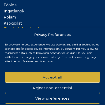
Főoldal
Ingatlanok
Rólam
Kapcsolat
Szolgáltatások
Privacy Preferences
Add el az Ingatlanod
To provide the best experience, we use cookies and similar technologies
Kapcsolat
to store and/or access device information. By consenting, you allow us
to process data such as browsing behavior or unique IDs. You can
Budapest, Magyarország
withdraw or change your consent at any time. Not consenting may
affect certain features and functions.
+36 30 687 6790
chris@chrisnagyrealestate.com
Accept all
Reject non-essential
© 2026 Chris Nagy Real Estate. Minden jog fenntartva.
View preferences
Adatvédelmi tájékoztató
|
Cookie szabályzat
|
Impresszum