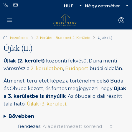
HUF
Négyzetméter
Kezdőoldal
2. Kerület - Budapest 2. Kerülete
Újlak (II.)
Újlak (II.)
Újlak (2. kerület)
központi fekvésű, Duna menti
városrész a
2. kerületben
,
Budapest
budai oldalán.
Átmeneti területet képez a történelmi belső Buda
és Óbuda között, és fontos megjegyezni, hogy
Újlak
a 3. kerületbe is átnyúlik
. Az óbudai oldali rész itt
található:
Újlak (3. kerület)
.
Bővebben
Rendezés:
Alapértelmezett sorrend