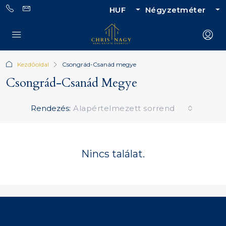
HUF
Négyzetméter
Kezdőoldal
Csongrád-Csanád megye
Csongrád-Csanád Megye
Rendezés:
Alapértelmezett sorrend
Nincs találat.