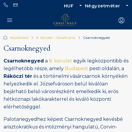
HUF
Négyzetméter
Kezdőoldal
8. Kerület – Józsefváros
Csarnoknegyed
Csarnoknegyed
Csarnoknegyed
a
8. kerület
egyik legközpontibb és
legélhetőbb része, amely
Budapest
pesti oldalán, a
Rákóczi tér
és a történelmi vásárcsarnok környékén
helyezkedik el. Józsefvároson belül kiválóan
bejárható belső városrészként emelkedik ki, erős
hétköznapi lakókarakterrel és kiváló központi
elérhetőséggel.
Palotanegyedhez képest Csarnoknegyed kevésbé
arisztokratikus és intézményi hangulatú, Corvin-