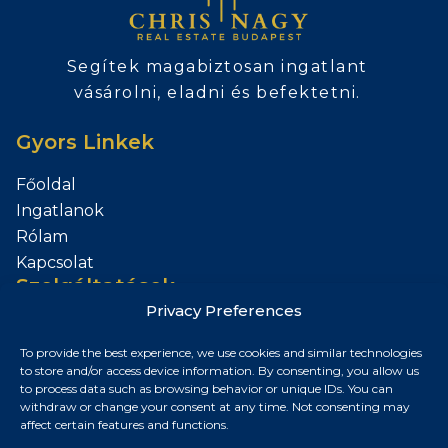
Segítek magabiztosan ingatlant
vásárolni, eladni és befektetni.
Gyors Linkek
Főoldal
Ingatlanok
Rólam
Kapcsolat
Szolgáltatások
Privacy Preferences
Add el az Ingatlanod
To provide the best experience, we use cookies and similar technologies
Kapcsolat
to store and/or access device information. By consenting, you allow us
to process data such as browsing behavior or unique IDs. You can
Budapest, Magyarország
withdraw or change your consent at any time. Not consenting may
affect certain features and functions.
+36 30 687 6790