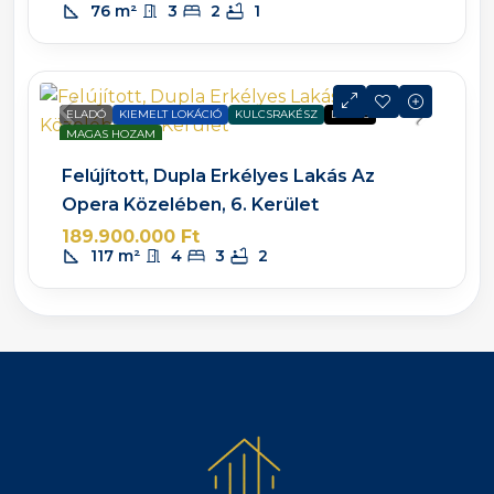
76
m²
3
2
1
ELADÓ
KIEMELT LOKÁCIÓ
KULCSRAKÉSZ
LUXUS
MAGAS HOZAM
Felújított, Dupla Erkélyes Lakás Az
Opera Közelében, 6. Kerület
189.900.000 Ft
117
m²
4
3
2