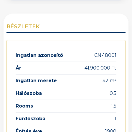
RÉSZLETEK
Ingatlan azonosító
CN-18001
Ár
41.900.000 Ft
Ingatlan mérete
42 m²
Hálószoba
0.5
Rooms
1.5
Fürdőszoba
1
Építés éve
1900