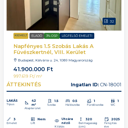
32
KIEMELT
ELADÓ
3% OSP
LEGFELSŐ EMELETI
Napfényes 1.5 Szobás Lakás A
Füvészkertnél, VIII. Kerület
Budapest, Kálvária u. 24, 1089 Magyarország
41.900.000 Ft
997.619 Ft
/ m²
ÁTTEKINTÉS
Ingatlan ID:
CN-18001
LAKÁS
42
1.5
0.5
1
1
Típus
m²
Szoba
Hálószoba
Fürdőszoba
WC
Alapterület
Utcára
3
Nem
320
2025
néző
Emelet
Lift
Belmagasság
Felújítás
Kilátás
(cm)
éve