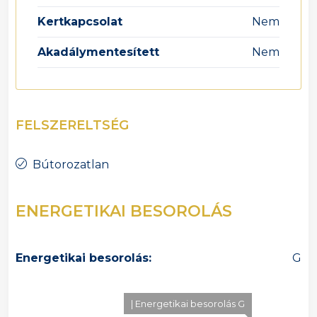
Kertkapcsolat
Nem
Akadálymentesített
Nem
FELSZERELTSÉG
Bútorozatlan
ENERGETIKAI BESOROLÁS
Energetikai besorolás:
G
| Energetikai besorolás G