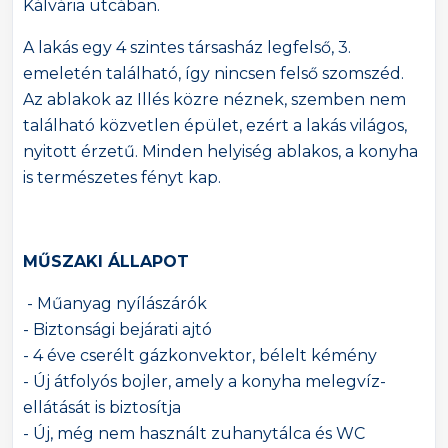
Kálvária utcában.
A lakás egy 4 szintes társasház legfelső, 3.
emeletén található, így nincsen felső szomszéd.
Az ablakok az Illés közre néznek, szemben nem
található közvetlen épület, ezért a lakás világos,
nyitott érzetű. Minden helyiség ablakos, a konyha
is természetes fényt kap.
MŰSZAKI ÁLLAPOT
- Műanyag nyílászárók
- Biztonsági bejárati ajtó
- 4 éve cserélt gázkonvektor, bélelt kémény
- Új átfolyós bojler, amely a konyha melegvíz-
ellátását is biztosítja
- Új, még nem használt zuhanytálca és WC