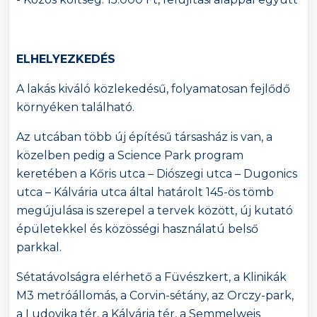
ELHELYEZKEDÉS
A lakás kiváló közlekedésű, folyamatosan fejlődő
környéken található.
Az utcában több új építésű társasház is van, a
közelben pedig a Science Park program
keretében a Kőris utca – Diószegi utca – Dugonics
utca – Kálvária utca által határolt 145-ös tömb
megújulása is szerepel a tervek között, új kutató
épületekkel és közösségi használatú belső
parkkal.
Sétatávolságra elérhető a Füvészkert, a Klinikák
M3 metróállomás, a Corvin-sétány, az Orczy-park,
a Ludovika tér, a Kálvária tér, a Semmelweis