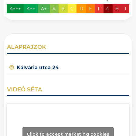
A+++
A++
A+
A
B
C
D
E
F
G
H
I
ALAPRAJZOK
Kálvária utca 24
VIDEÓ SÉTA
Click to accept marketing cookies