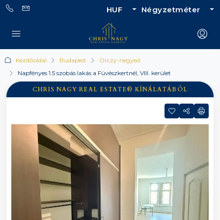
HUF
Négyzetméter
Kezdőoldal
Budapest
Orczy-negyed
Napfényes 1.5 szobás lakás a Füvészkertnél, VIII. kerület
CHRIS NAGY REAL ESTATE® KÍNÁLATÁBÓL