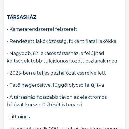
TÁRSASHÁZ
- Kamerarendszerrel felszerelt
- Rendezett lakóközösség, főként fiatal lakókkal
- Nagyobb, 62 lakásos társasház, a felújítási
költségek több tulajdonos között oszlanak meg
- 2025-ben a teljes gázhálózat cserélve lett
- Tető megerősítve, függőfolyosó felújítva
- A társasház hosszabb távon az elektromos
hálózat korszerűsítését is tervezi
- Lift nincs
- Közös költség: 15.000 Ft, felújítási alappal együtt