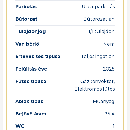
Parkolás
Utcai parkolás
Bútorzat
Bútorozatlan
Tulajdonjog
1/1 tulajdon
Van bérlő
Nem
Értékesítés típusa
Teljes ingatlan
Felújítás éve
2025
Fűtés típusa
Gázkonvektor,
Elektromos fűtés
Ablak típus
Műanyag
Bejövő áram
25 A
WC
1