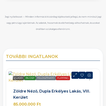
Jogi nyilatkozat — Minden információ kizárólag tájékoztató jellegű, és nem minősül jogi
vagy pénzügyi ajánlatnak. Az adatok, hozamok és elérhetőség változhatnak, és azokat
önállóan szükséges ellenőrizni.
TOVÁBBI INGATLANOK
ELADÓ
3% OSP
FELOSZTHATÓ
FLIPPING
Zöldre Néző, Dupla Erkélyes Lakás, VIII.
Kerület
85.000.000 Ft