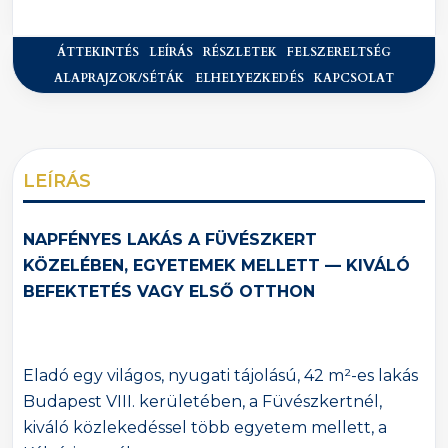
ÁTTEKINTÉS
LEÍRÁS
RÉSZLETEK
FELSZERELTSÉG
ALAPRAJZOK/SÉTÁK
ELHELYEZKEDÉS
KAPCSOLAT
LEÍRÁS
NAPFÉNYES LAKÁS A FÜVÉSZKERT
KÖZELÉBEN, EGYETEMEK MELLETT — KIVÁLÓ
BEFEKTETÉS VAGY ELSŐ OTTHON
Eladó egy világos, nyugati tájolású, 42 m²-es lakás
Budapest VIII. kerületében, a Füvészkertnél,
kiváló közlekedéssel több egyetem mellett, a