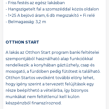
- Friss festés az egész lakásban
- Hangszigetelt fal a szomszéddal közös oldalon
- 1×25 A bejövő áram, 6 db megszakító + Fi relé
- Belmagasság: 3,2 m
OTTHON START
A lakás az Otthon Start program banki feltételei
szempontjából használható alap funkciókkal
rendelkezik: a konyhában gáztűzhely, csap és
mosogató, a fürdőben pedig fűtőtest is található.
Otthon Startos vevőként további előny lehet,
hogy igény szerint a tervezett felújítások egy
része beépíthető a vételárba, így bizonyos
munkákat nem feltétlenül kell külön
készpénzből finanszíroznod.