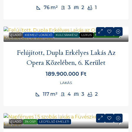
76
m²
3
2
1
ELADÓ
KIEMELT LOKÁCIÓ
KULCSRAKÉSZ
LUXUS
MAGAS HOZAM
Felújított, Dupla Erkélyes Lakás Az
Opera Közelében, 6. Kerület
189.900.000 Ft
LAKÁS
117
m²
4
3
2
ELADÓ
3% OSP
LEGFELSŐ EMELETI