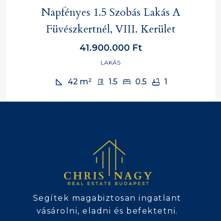
Napfényes 1.5 Szobás Lakás A
Füvészkertnél, VIII. Kerület
41.900.000 Ft
LAKÁS
42
m²
1.5
0.5
1
Segítek magabiztosan ingatlant
vásárolni, eladni és befektetni.