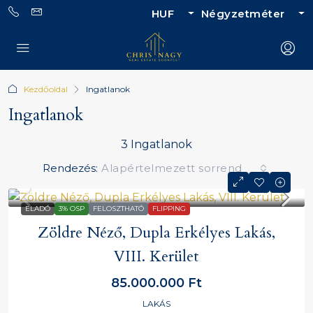
HUF
Négyzetméter
Kezdőoldal
Ingatlanok
Ingatlanok
3 Ingatlanok
Rendezés:
Alapértelmezett sorrend
ELADÓ
3% OSP
FELOSZTHATÓ
FLIPPING
Zöldre Néző, Dupla Erkélyes Lakás,
VIII. Kerület
85.000.000 Ft
LAKÁS