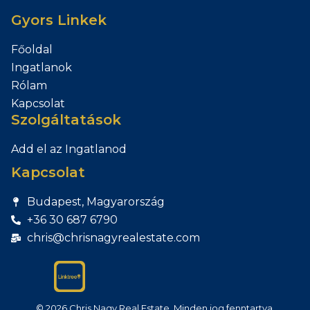
Gyors Linkek
Főoldal
Ingatlanok
Rólam
Kapcsolat
Szolgáltatások
Add el az Ingatlanod
Kapcsolat
Budapest, Magyarország
+36 30 687 6790
chris@chrisnagyrealestate.com
© 2026 Chris Nagy Real Estate. Minden jog fenntartva.